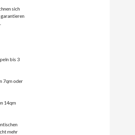
hnen sich
 garantieren
.
peln bis 3
en 7qm oder
men 14qm
ntischen
icht mehr