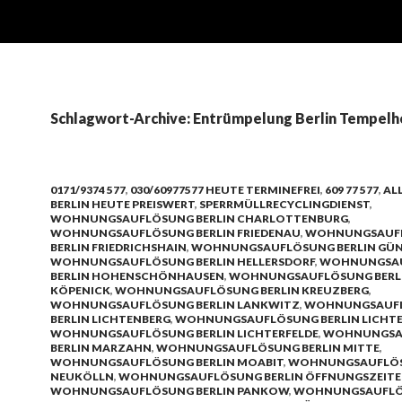
Schlagwort-Archive: Entrümpelung Berlin Tempelh
0171/9374 577
,
030/60977577 HEUTE TERMINEFREI
,
609 77 577
,
AL
BERLIN HEUTE PREISWERT
,
SPERRMÜLLRECYCLINGDIENST
,
WOHNUNGSAUFLÖSUNG BERLIN CHARLOTTENBURG
,
WOHNUNGSAUFLÖSUNG BERLIN FRIEDENAU
,
WOHNUNGSAUF
BERLIN FRIEDRICHSHAIN
,
WOHNUNGSAUFLÖSUNG BERLIN GÜN
WOHNUNGSAUFLÖSUNG BERLIN HELLERSDORF
,
WOHNUNGSA
BERLIN HOHENSCHÖNHAUSEN
,
WOHNUNGSAUFLÖSUNG BERL
KÖPENICK
,
WOHNUNGSAUFLÖSUNG BERLIN KREUZBERG
,
WOHNUNGSAUFLÖSUNG BERLIN LANKWITZ
,
WOHNUNGSAUF
BERLIN LICHTENBERG
,
WOHNUNGSAUFLÖSUNG BERLIN LICHT
WOHNUNGSAUFLÖSUNG BERLIN LICHTERFELDE
,
WOHNUNGSA
BERLIN MARZAHN
,
WOHNUNGSAUFLÖSUNG BERLIN MITTE
,
WOHNUNGSAUFLÖSUNG BERLIN MOABIT
,
WOHNUNGSAUFLÖS
NEUKÖLLN
,
WOHNUNGSAUFLÖSUNG BERLIN ÖFFNUNGSZEIT
WOHNUNGSAUFLÖSUNG BERLIN PANKOW
,
WOHNUNGSAUFL