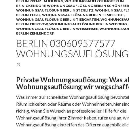
BERLIN PRENZLAUER BERG
,
WOHNUNGSAUFLÖSUNG BERLIN
REINICKENDORF
,
WOHNUNGSAUFLÖSUNG BERLIN SCHÖNEBE
WOHNUNGSAUFLÖSUNG BERLIN STEGLITZ
,
WOHNUNGSAUFL
BERLIN TEGEL
,
WOHNUNGSAUFLÖSUNG BERLIN TEMPELHOF
,
WOHNUNGSAUFLÖSUNG BERLIN TIERGARTEN
,
WOHNUNGSAU
BERLIN TREPTOW
,
WOHNUNGSAUFLÖSUNG BERLIN WEDDING
,
WOHNUNGSAUFLÖSUNG BERLIN WEISSENSEE
,
WOHNUNGSAU
BERLIN ZEHLENDORF
BERLIN 030609577577
WOHNUNGSAUFLÖSUNG
Private Wohnungsauflösung: Was a
Wohnungsauflösung wir wegschaff
Was immer zur schnellsten Wohnungsauflösung bevorsteht
Räumlichkeiten oder Räume oder Wohneinheiten, hier sin
richtig. Wenn Sie Wunsch an professioneller Hilfe für die
Wohnungsauflösung Ihrer Zimmer haben, rufen uns an, wi
Wohnungsauflösung eintreffen des Öfteren augenblicklic