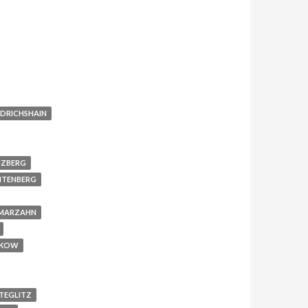
EDRICHSHAIN
UZBERG
HTENBERG
 MARZAHN
NKOW
TEGLITZ