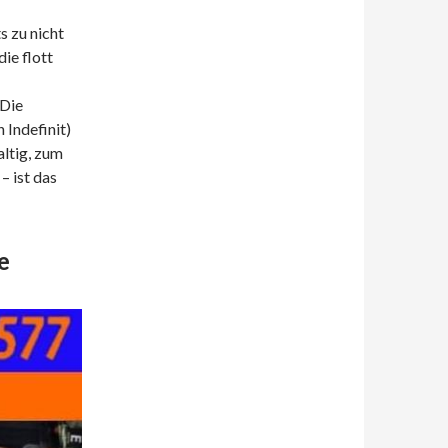
s zu nicht
die flott
 Die
Indefinit)
ltig, zum
– ist das
e