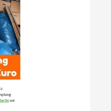
tz
ümplung
erlin
wir