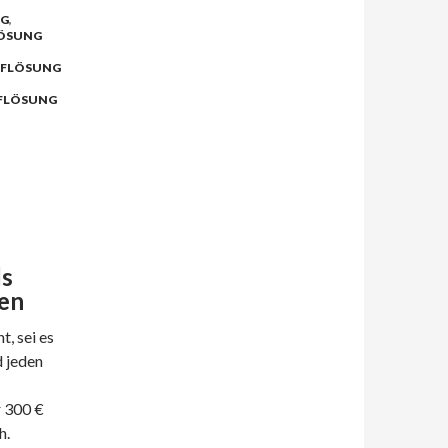
RG
,
ÖSUNG
FLÖSUNG
FLÖSUNG
ls
en
, sei es
d jeden
r 300 €
h.