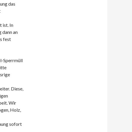
sung das
t
ist. In
 dann an
s fest
l-Sperrmüll
itte
srige
iter. Diese,
igen
beit. Wir
gen, Holz,
ung sofort