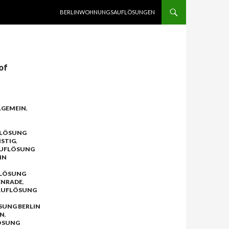
SPRINGE ZUM INHALT
BERLINWOHNUNGSAUFLÖSUNGEN
of
LGEMEIN
,
LÖSUNG
STIG
,
UFLÖSUNG
IN
LÖSUNG
ENRADE
,
UFLÖSUNG
UNG BERLIN
EN
,
ÖSUNG