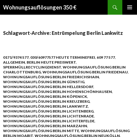
Suchen
Wohnungsauflösungen 350 €
SPRINGE
PRIMÄR
ZUM
MENÜ
INHALT
Schlagwort-Archive: Entrümpelung Berlin Lankwitz
0171/9374 577
,
030/60977577 HEUTE TERMINEFREI
,
609 77 577
,
ALLGEMEIN
,
BERLIN HEUTE PREISWERT
,
SPERRMÜLLRECYCLINGDIENST
,
WOHNUNGSAUFLÖSUNG BERLIN
CHARLOTTENBURG
,
WOHNUNGSAUFLÖSUNG BERLIN FRIEDENAU
,
WOHNUNGSAUFLÖSUNG BERLIN FRIEDRICHSHAIN
,
WOHNUNGSAUFLÖSUNG BERLIN GÜNSTIG
,
WOHNUNGSAUFLÖSUNG BERLIN HELLERSDORF
,
WOHNUNGSAUFLÖSUNG BERLIN HOHENSCHÖNHAUSEN
,
WOHNUNGSAUFLÖSUNG BERLIN KÖPENICK
,
WOHNUNGSAUFLÖSUNG BERLIN KREUZBERG
,
WOHNUNGSAUFLÖSUNG BERLIN LANKWITZ
,
WOHNUNGSAUFLÖSUNG BERLIN LICHTENBERG
,
WOHNUNGSAUFLÖSUNG BERLIN LICHTENRADE
,
WOHNUNGSAUFLÖSUNG BERLIN LICHTERFELDE
,
WOHNUNGSAUFLÖSUNG BERLIN MARZAHN
,
WOHNUNGSAUFLÖSUNG BERLIN MITTE
,
WOHNUNGSAUFLÖSUNG
BERLIN MOABIT
,
WOHNUNGSAUFLÖSUNG BERLIN NEUKÖLLN
,