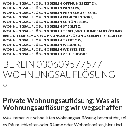
WOHNUNGSAUFLÖSUNG BERLIN ÖFFNUNGSZEITEN
,
WOHNUNGSAUFLÖSUNG BERLIN PANKOW
,
WOHNUNGSAUFLÖSUNG BERLIN PRENZLAUER BERG
,
WOHNUNGSAUFLÖSUNG BERLIN REINICKENDORF
,
WOHNUNGSAUFLÖSUNG BERLIN SCHÖNEBERG
,
WOHNUNGSAUFLÖSUNG BERLIN STEGLITZ
,
WOHNUNGSAUFLÖSUNG BERLIN TEGEL
,
WOHNUNGSAUFLÖSUNG
BERLIN TEMPELHOF
,
WOHNUNGSAUFLÖSUNG BERLIN TIERGARTEN
,
WOHNUNGSAUFLÖSUNG BERLIN TREPTOW
,
WOHNUNGSAUFLÖSUNG BERLIN WEDDING
,
WOHNUNGSAUFLÖSUNG BERLIN WEISSENSEE
,
WOHNUNGSAUFLÖSUNG BERLIN ZEHLENDORF
BERLIN 030609577577
WOHNUNGSAUFLÖSUNG
Private Wohnungsauflösung: Was als
Wohnungsauflösung wir wegschaffen
Was immer zur schnellsten Wohnungsauflösung bevorsteht, sei
es Räumlichkeiten oder Räume oder Wohneinheiten, hier sind