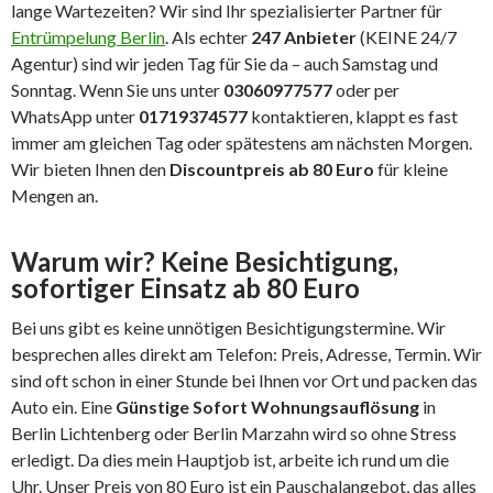
lange Wartezeiten? Wir sind Ihr spezialisierter Partner für
Entrümpelung Berlin
. Als echter
247 Anbieter
(KEINE 24/7
Agentur) sind wir jeden Tag für Sie da – auch Samstag und
Sonntag. Wenn Sie uns unter
03060977577
oder per
WhatsApp unter
01719374577
kontaktieren, klappt es fast
immer am gleichen Tag oder spätestens am nächsten Morgen.
Wir bieten Ihnen den
Discountpreis ab 80 Euro
für kleine
Mengen an.
Warum wir? Keine Besichtigung,
sofortiger Einsatz ab 80 Euro
Bei uns gibt es keine unnötigen Besichtigungstermine. Wir
besprechen alles direkt am Telefon: Preis, Adresse, Termin. Wir
sind oft schon in einer Stunde bei Ihnen vor Ort und packen das
Auto ein. Eine
Günstige Sofort Wohnungsauflösung
in
Berlin Lichtenberg oder Berlin Marzahn wird so ohne Stress
erledigt. Da dies mein Hauptjob ist, arbeite ich rund um die
Uhr. Unser Preis von 80 Euro ist ein Pauschalangebot, das alles