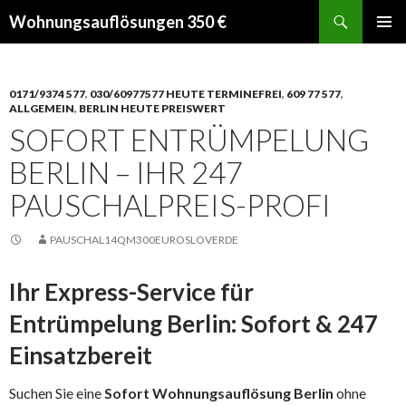
Suchen
Wohnungsauflösungen 350 €
SPRINGE
PRIMÄR
ZUM
MENÜ
INHALT
0171/9374 577
,
030/60977577 HEUTE TERMINEFREI
,
609 77 577
,
ALLGEMEIN
,
BERLIN HEUTE PREISWERT
SOFORT ENTRÜMPELUNG
BERLIN – IHR 247
PAUSCHALPREIS-PROFI
PAUSCHAL14QM300EUROSLOVERDE
Ihr Express-Service für
Entrümpelung Berlin: Sofort & 247
Einsatzbereit
Suchen Sie eine
Sofort Wohnungsauflösung Berlin
ohne