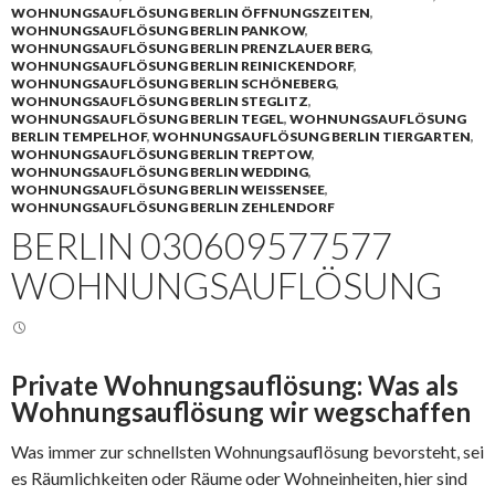
WOHNUNGSAUFLÖSUNG BERLIN ÖFFNUNGSZEITEN
,
WOHNUNGSAUFLÖSUNG BERLIN PANKOW
,
WOHNUNGSAUFLÖSUNG BERLIN PRENZLAUER BERG
,
WOHNUNGSAUFLÖSUNG BERLIN REINICKENDORF
,
WOHNUNGSAUFLÖSUNG BERLIN SCHÖNEBERG
,
WOHNUNGSAUFLÖSUNG BERLIN STEGLITZ
,
WOHNUNGSAUFLÖSUNG BERLIN TEGEL
,
WOHNUNGSAUFLÖSUNG
BERLIN TEMPELHOF
,
WOHNUNGSAUFLÖSUNG BERLIN TIERGARTEN
,
WOHNUNGSAUFLÖSUNG BERLIN TREPTOW
,
WOHNUNGSAUFLÖSUNG BERLIN WEDDING
,
WOHNUNGSAUFLÖSUNG BERLIN WEISSENSEE
,
WOHNUNGSAUFLÖSUNG BERLIN ZEHLENDORF
BERLIN 030609577577
WOHNUNGSAUFLÖSUNG
Private Wohnungsauflösung: Was als
Wohnungsauflösung wir wegschaffen
Was immer zur schnellsten Wohnungsauflösung bevorsteht, sei
es Räumlichkeiten oder Räume oder Wohneinheiten, hier sind