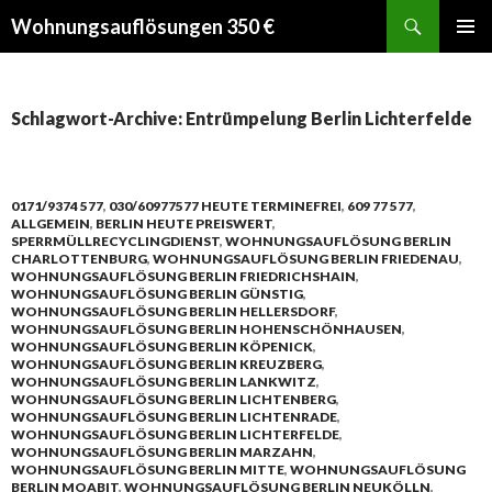
Suchen
Wohnungsauflösungen 350 €
SPRINGE
PRIMÄR
ZUM
MENÜ
INHALT
Schlagwort-Archive: Entrümpelung Berlin Lichterfelde
0171/9374 577
,
030/60977577 HEUTE TERMINEFREI
,
609 77 577
,
ALLGEMEIN
,
BERLIN HEUTE PREISWERT
,
SPERRMÜLLRECYCLINGDIENST
,
WOHNUNGSAUFLÖSUNG BERLIN
CHARLOTTENBURG
,
WOHNUNGSAUFLÖSUNG BERLIN FRIEDENAU
,
WOHNUNGSAUFLÖSUNG BERLIN FRIEDRICHSHAIN
,
WOHNUNGSAUFLÖSUNG BERLIN GÜNSTIG
,
WOHNUNGSAUFLÖSUNG BERLIN HELLERSDORF
,
WOHNUNGSAUFLÖSUNG BERLIN HOHENSCHÖNHAUSEN
,
WOHNUNGSAUFLÖSUNG BERLIN KÖPENICK
,
WOHNUNGSAUFLÖSUNG BERLIN KREUZBERG
,
WOHNUNGSAUFLÖSUNG BERLIN LANKWITZ
,
WOHNUNGSAUFLÖSUNG BERLIN LICHTENBERG
,
WOHNUNGSAUFLÖSUNG BERLIN LICHTENRADE
,
WOHNUNGSAUFLÖSUNG BERLIN LICHTERFELDE
,
WOHNUNGSAUFLÖSUNG BERLIN MARZAHN
,
WOHNUNGSAUFLÖSUNG BERLIN MITTE
,
WOHNUNGSAUFLÖSUNG
BERLIN MOABIT
,
WOHNUNGSAUFLÖSUNG BERLIN NEUKÖLLN
,