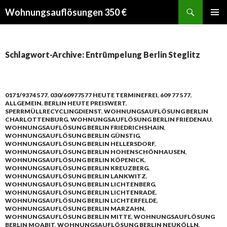
Suchen
Wohnungsauflösungen 350 €
SPRINGE
PRIMÄR
ZUM
MENÜ
INHALT
Schlagwort-Archive: Entrümpelung Berlin Steglitz
0171/9374 577
,
030/60977577 HEUTE TERMINEFREI
,
609 77 577
,
ALLGEMEIN
,
BERLIN HEUTE PREISWERT
,
SPERRMÜLLRECYCLINGDIENST
,
WOHNUNGSAUFLÖSUNG BERLIN
CHARLOTTENBURG
,
WOHNUNGSAUFLÖSUNG BERLIN FRIEDENAU
,
WOHNUNGSAUFLÖSUNG BERLIN FRIEDRICHSHAIN
,
WOHNUNGSAUFLÖSUNG BERLIN GÜNSTIG
,
WOHNUNGSAUFLÖSUNG BERLIN HELLERSDORF
,
WOHNUNGSAUFLÖSUNG BERLIN HOHENSCHÖNHAUSEN
,
WOHNUNGSAUFLÖSUNG BERLIN KÖPENICK
,
WOHNUNGSAUFLÖSUNG BERLIN KREUZBERG
,
WOHNUNGSAUFLÖSUNG BERLIN LANKWITZ
,
WOHNUNGSAUFLÖSUNG BERLIN LICHTENBERG
,
WOHNUNGSAUFLÖSUNG BERLIN LICHTENRADE
,
WOHNUNGSAUFLÖSUNG BERLIN LICHTERFELDE
,
WOHNUNGSAUFLÖSUNG BERLIN MARZAHN
,
WOHNUNGSAUFLÖSUNG BERLIN MITTE
,
WOHNUNGSAUFLÖSUNG
BERLIN MOABIT
,
WOHNUNGSAUFLÖSUNG BERLIN NEUKÖLLN
,