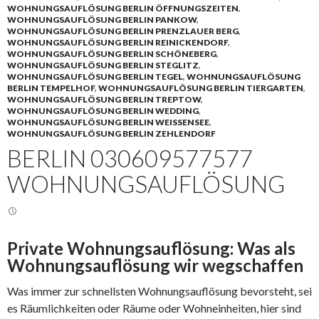
WOHNUNGSAUFLÖSUNG BERLIN ÖFFNUNGSZEITEN
,
WOHNUNGSAUFLÖSUNG BERLIN PANKOW
,
WOHNUNGSAUFLÖSUNG BERLIN PRENZLAUER BERG
,
WOHNUNGSAUFLÖSUNG BERLIN REINICKENDORF
,
WOHNUNGSAUFLÖSUNG BERLIN SCHÖNEBERG
,
WOHNUNGSAUFLÖSUNG BERLIN STEGLITZ
,
WOHNUNGSAUFLÖSUNG BERLIN TEGEL
,
WOHNUNGSAUFLÖSUNG
BERLIN TEMPELHOF
,
WOHNUNGSAUFLÖSUNG BERLIN TIERGARTEN
,
WOHNUNGSAUFLÖSUNG BERLIN TREPTOW
,
WOHNUNGSAUFLÖSUNG BERLIN WEDDING
,
WOHNUNGSAUFLÖSUNG BERLIN WEISSENSEE
,
WOHNUNGSAUFLÖSUNG BERLIN ZEHLENDORF
BERLIN 030609577577
WOHNUNGSAUFLÖSUNG
Private Wohnungsauflösung: Was als
Wohnungsauflösung wir wegschaffen
Was immer zur schnellsten Wohnungsauflösung bevorsteht, sei
es Räumlichkeiten oder Räume oder Wohneinheiten, hier sind