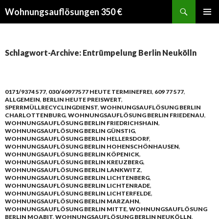
Suchen
Wohnungsauflösungen 350 €
SPRINGE
PRIMÄR
ZUM
MENÜ
INHALT
Schlagwort-Archive: Entrümpelung Berlin Neukölln
0171/9374 577
,
030/60977577 HEUTE TERMINEFREI
,
609 77 577
,
ALLGEMEIN
,
BERLIN HEUTE PREISWERT
,
SPERRMÜLLRECYCLINGDIENST
,
WOHNUNGSAUFLÖSUNG BERLIN
CHARLOTTENBURG
,
WOHNUNGSAUFLÖSUNG BERLIN FRIEDENAU
,
WOHNUNGSAUFLÖSUNG BERLIN FRIEDRICHSHAIN
,
WOHNUNGSAUFLÖSUNG BERLIN GÜNSTIG
,
WOHNUNGSAUFLÖSUNG BERLIN HELLERSDORF
,
WOHNUNGSAUFLÖSUNG BERLIN HOHENSCHÖNHAUSEN
,
WOHNUNGSAUFLÖSUNG BERLIN KÖPENICK
,
WOHNUNGSAUFLÖSUNG BERLIN KREUZBERG
,
WOHNUNGSAUFLÖSUNG BERLIN LANKWITZ
,
WOHNUNGSAUFLÖSUNG BERLIN LICHTENBERG
,
WOHNUNGSAUFLÖSUNG BERLIN LICHTENRADE
,
WOHNUNGSAUFLÖSUNG BERLIN LICHTERFELDE
,
WOHNUNGSAUFLÖSUNG BERLIN MARZAHN
,
WOHNUNGSAUFLÖSUNG BERLIN MITTE
,
WOHNUNGSAUFLÖSUNG
BERLIN MOABIT
,
WOHNUNGSAUFLÖSUNG BERLIN NEUKÖLLN
,