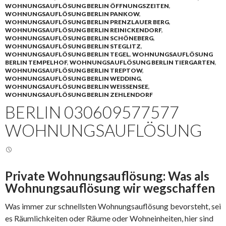
WOHNUNGSAUFLÖSUNG BERLIN ÖFFNUNGSZEITEN
,
WOHNUNGSAUFLÖSUNG BERLIN PANKOW
,
WOHNUNGSAUFLÖSUNG BERLIN PRENZLAUER BERG
,
WOHNUNGSAUFLÖSUNG BERLIN REINICKENDORF
,
WOHNUNGSAUFLÖSUNG BERLIN SCHÖNEBERG
,
WOHNUNGSAUFLÖSUNG BERLIN STEGLITZ
,
WOHNUNGSAUFLÖSUNG BERLIN TEGEL
,
WOHNUNGSAUFLÖSUNG
BERLIN TEMPELHOF
,
WOHNUNGSAUFLÖSUNG BERLIN TIERGARTEN
,
WOHNUNGSAUFLÖSUNG BERLIN TREPTOW
,
WOHNUNGSAUFLÖSUNG BERLIN WEDDING
,
WOHNUNGSAUFLÖSUNG BERLIN WEISSENSEE
,
WOHNUNGSAUFLÖSUNG BERLIN ZEHLENDORF
BERLIN 030609577577
WOHNUNGSAUFLÖSUNG
Private Wohnungsauflösung: Was als
Wohnungsauflösung wir wegschaffen
Was immer zur schnellsten Wohnungsauflösung bevorsteht, sei
es Räumlichkeiten oder Räume oder Wohneinheiten, hier sind